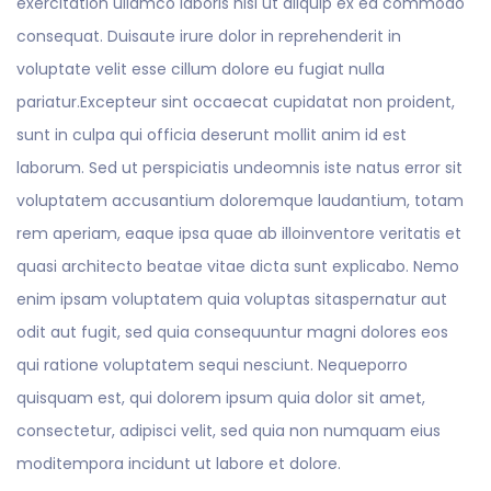
exercitation ullamco laboris nisi ut aliquip ex ea commodo
consequat. Duisaute irure dolor in reprehenderit in
voluptate velit esse cillum dolore eu fugiat nulla
pariatur.Excepteur sint occaecat cupidatat non proident,
sunt in culpa qui officia deserunt mollit anim id est
laborum. Sed ut perspiciatis undeomnis iste natus error sit
voluptatem accusantium doloremque laudantium, totam
rem aperiam, eaque ipsa quae ab illoinventore veritatis et
quasi architecto beatae vitae dicta sunt explicabo. Nemo
enim ipsam voluptatem quia voluptas sitaspernatur aut
odit aut fugit, sed quia consequuntur magni dolores eos
qui ratione voluptatem sequi nesciunt. Nequeporro
quisquam est, qui dolorem ipsum quia dolor sit amet,
consectetur, adipisci velit, sed quia non numquam eius
moditempora incidunt ut labore et dolore.